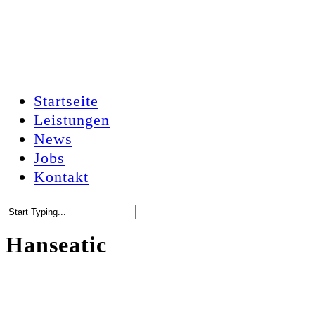
Skip
to
main
content
Startseite
Menu
Leistungen
News
Jobs
Kontakt
Close
Hanseatic
Search