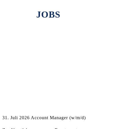
JOBS
Gefällt Dir unser Spirit? Hast du Lust, in
einem Team aus Strategen,
Projektmanagern, Kreativen und Content
Creators herausfordernde Projekte zu
übernehmen und an innovativen Cases
mitzuwirken?
Dann bewirb Dich – entweder auf eine
passende Stelle oder initiativ.
Wir freuen uns, Dich kennenzulernen!
31. Juli 2026
Account Manager (w/m/d)