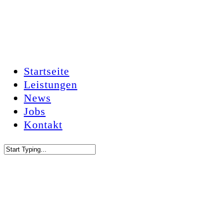
Skip
to
main
content
Startseite
Menu
Leistungen
News
Jobs
Kontakt
Close
Search